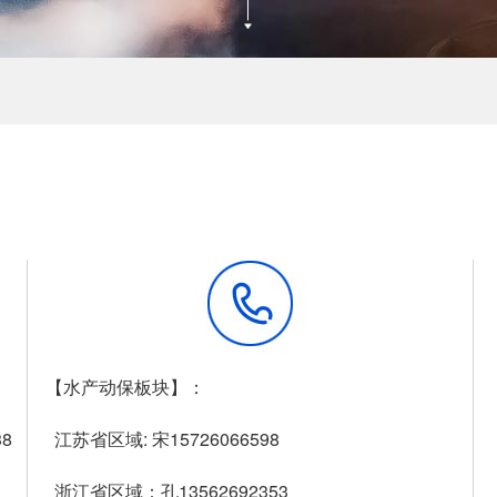
【水产动保板块】：
传
8
江苏省区域: 宋15726066598
网
浙江省区域：孔13562692353
邮